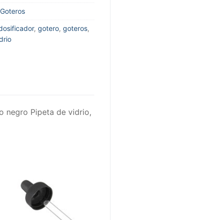
Goteros
dosificador
,
gotero
,
goteros
,
drio
 o negro Pipeta de vidrio,