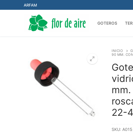
Ir
ARFAM
al
contenido
GOTEROS
TER
INICIO
G
90 MM. CON
Gote
vidr
mm.
rosc
22-
SKU:
A015